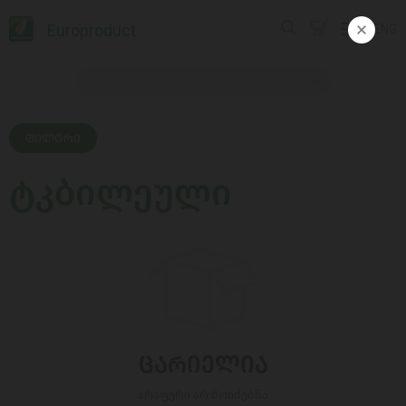
Europroduct
ENG
ᲤᲘᲚᲢᲠᲘ
ტკბილეული
ᲪᲐᲠᲘᲔᲚᲘᲐ
არაფერი არ მოიძებნა