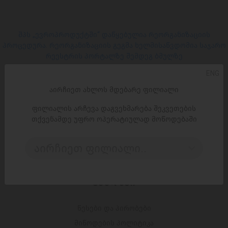
შპს „ევროპროდუქტში“ დაწყებულია რეორგანიზაციის
პროცედურა. რეორგანიზაციის გეგმა ხელმისაწვდომია საჯარო
რეესტრის პორტალზე შემდეგ ბმულზე
ENG
ᲡᲝᲪ. ᲥᲡᲔᲚᲔᲑᲘ
აირჩიეთ ახლოს მდებარე ფილიალი
ფილიალის არჩევა დაგვეხმარება შეკვეთების
Facebook
თქვენამდე უფრო ოპერატიულად მოწოდებაში
Instagram
აირჩიეთ ფილიალი..
ᲑᲛᲣᲚᲔᲑᲘ
წესები და პირობები
მიწოდების პოლიტიკა